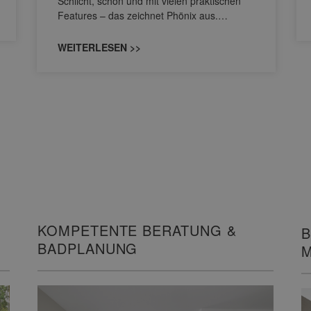
Schlicht, schön und mit vielen praktischen
Features – das zeichnet Phönix aus.…
WEITERLESEN >>
KOMPETENTE BERATUNG &
B
BADPLANUNG
M