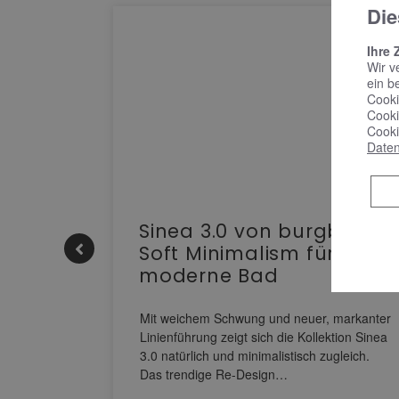
Die
Ihre 
Wir v
ein b
Cooki
Cooki
Cooki
Daten
e |
Sinea 3.0 von burgbad:
Soft Minimalism für das
moderne Bad
nskomfort
s
Mit weichem Schwung und neuer, markanter
M NEO
Linienführung zeigt sich die Kollektion Sinea
owohl zum
3.0 natürlich und minimalistisch zugleich.
Das trendige Re-Design…