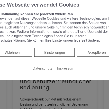
se Webseite verwendet Cookies
Zustimmung können Sie jederzeit widerrufen.
erwenden auf dieser Webseite Cookies und weitere Technologien, um 
estmögliches Nutzungserlebnis zu bieten. Sie können das Setzen von
es auch ablehnen und unsere Seite nur mit den technisch notwendige
es nutzen. Weitere Informationen, sowie eine detaillierte Übersicht der
es und eingesetzten Technologien finden Sie in unserer
schutzerklärung
. Sie können Ihre
Einstellungen
jederzeit ändern.
Ablehnen
Ablehnen
Einstellungen
Akzeptieren
KEUCO PHÖNIX –
Datenschutz
Impressum
Spiegelschrank punktet
mit reduziertem Design
und benutzerfreundlicher
Bedienung
Spiegelschrank punktet mit reduziertem
Design und benutzerfreundlicher Bedienung